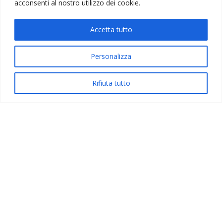
acconsenti al nostro utilizzo dei cookie.
CONFERMATO
Accetta tutto
Personalizza
Rifiuta tutto
MINIERA D’ORO E GHIACCIAIO DEL
MONTE ROSA
09 AGOSTO 2026
€ 75,00
CONFERMATO