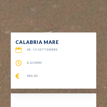
CALABRIA MARE

06 -13 SETTEMBRE

8 GIORNI

960,00