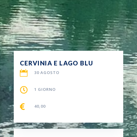
CERVINIA E LAGO BLU

30 AGOSTO

1 GIORNO

40,00