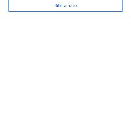
Rifiuta tutto
CASCATE DI LILLAZ E COGNE
23 AGOSTO 2026
€ 40,00