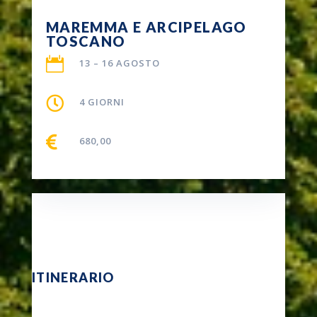
MAREMMA E ARCIPELAGO
TOSCANO

13 – 16 AGOSTO

4 GIORNI

680,00
ITINERARIO