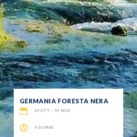
GERMANIA FORESTA NERA

29 OTT – 01 NOV

4 GIORNI