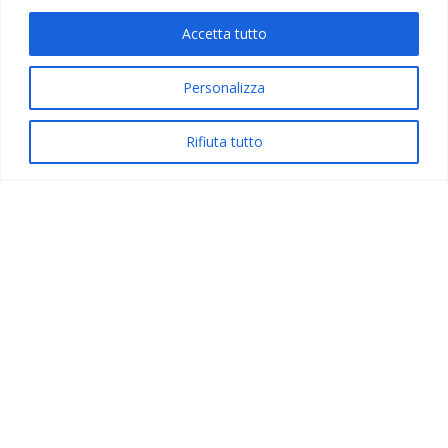
Accetta tutto
Personalizza
Rifiuta tutto
MALTA E GOZO
24 – 28 OTTOBRE
€ 1.270,00