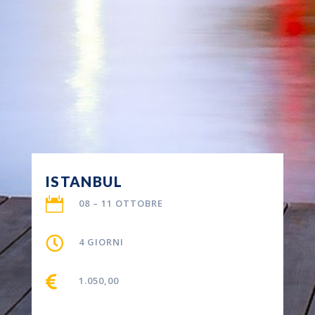
ISTANBUL

08 – 11 OTTOBRE

4 GIORNI

1.050,00