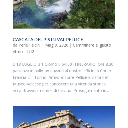
CASCATA DEL PIS IN VAL PELLICE
da
Irene Falcini
|
Mag 8, 2026
|
Camminare al giusto
ritmo - LUG
 18 LUGLIO  1 Giorno  64,00 ITINERARIO Ore 8.30
partenza in pullman davanti al nostro Ufficio in Corso
Francia 2 – Torino. Arrivo a Torre Pellice e visita del
Museo Valdese per conoscere una vicenda storica
ricca di avvenimenti e di fascino. Proseguimento in...