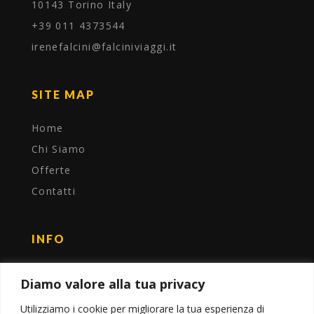
10143 Torino Italy
+39 011 4373544
irenefalcini@falciniviaggi.it
SITE MAP
Home
Chi Siamo
Offerte
Contatti
INFO
P. IVA 11303940016
Diamo valore alla tua privacy
Privacy Policy
Utilizziamo i cookie per migliorare la tua esperienza di