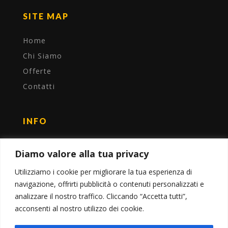
SITE MAP
Home
Chi Siamo
Offerte
Contatti
INFO
P. IVA 11303940016
Diamo valore alla tua privacy
Privacy Policy
Utilizziamo i cookie per migliorare la tua esperienza di
Newsletter
navigazione, offrirti pubblicità o contenuti personalizzati e
CONDIZIONI e ASSICURAZIONE
analizzare il nostro traffico. Cliccando “Accetta tutti”,
acconsenti al nostro utilizzo dei cookie.
FOLLOW