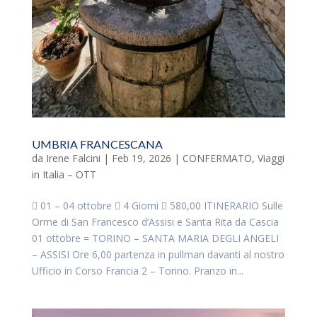
UMBRIA FRANCESCANA
da
Irene Falcini
|
Feb 19, 2026
|
CONFERMATO
,
Viaggi
in Italia – OTT
 01 – 04 ottobre  4 Giorni  580,00 ITINERARIO Sulle
Orme di San Francesco d’Assisi e Santa Rita da Cascia
01 ottobre = TORINO – SANTA MARIA DEGLI ANGELI
– ASSISI Ore 6,00 partenza in pullman davanti al nostro
Ufficio in Corso Francia 2 – Torino. Pranzo in...